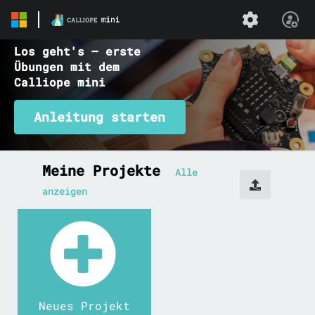
Los geht's – erste
Übungen mit dem
Calliope mini
Anleitung starten
MakeCode
Meine Projekte
Alle
Home
anzeigen
Neues Projekt