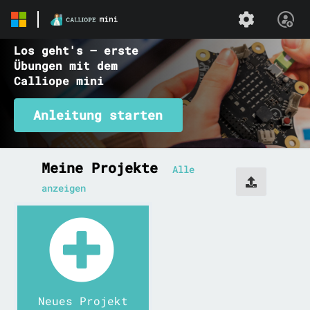
Los geht's – erste
Übungen mit dem
Calliope mini
Anleitung starten
MakeCode
Meine Projekte
Alle
Home
anzeigen
Neues Projekt